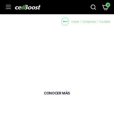
0
Empresa
Ciudad
Inicio
MEJORA TU SEÑAL CELULAR EN
OFICINAS
Obtén llamadas claras y un acceso fluído a tus
materiales y herramientas de trabajo desde tu
celular.
CONOCER MÁS