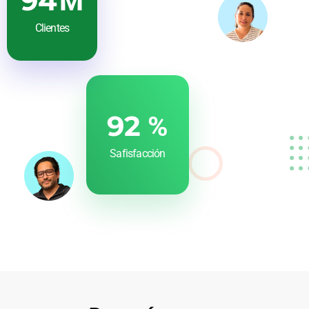
100
M
Clientes
99
%
Safisfacción