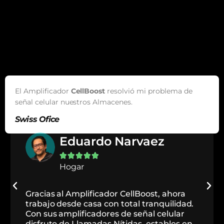
El Amplificador
CellBoost
resolvió mi problema de
señal celular nuestros Almacenes.
Swiss Ofice
Swiss Office





Hogar
Gracias a los amplificadores de señal
celular de Telecom Store, nuestros clientes
disfrutan de una Señal Celular estable y
constante que les permite comunicarse