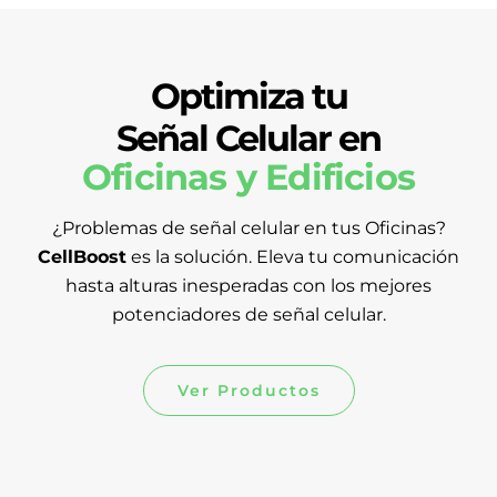
Optimiza tu
Optimiza tu
Optimiza tu
Señal Celular en
Señal Celular en
Señal Celular en
Oficinas y Edificios
tu Negocio
Hospitales
¿Problemas de señal celular en tus Oficinas?
¿Problemas de señal celular en hospitales?
¿Problemas de señal celular en Negocios?
CellBoost
CellBoost
CellBoost
es la solución. Mejora la cobertura móvil
es la solución. Eleva tu comunicación
es la solución. Eleva tu comunicación
hasta alturas inesperadas con los mejores
hasta alturas inesperadas con los mejores
y la Navegación con tu Plan de Datos.
potenciadores de señal celular.
potenciadores de señal celular.
Ver Productos
Ver Productos
Ver Productos