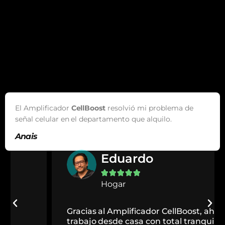
El Amplificador
CellBoost
resolvió mi problema de
señal celular en el departamento que alquilo.
Anais
Eduardo





Hogar
Gracias al Amplificador CellBoost, ahora
trabajo desde casa con total tranquilidad.