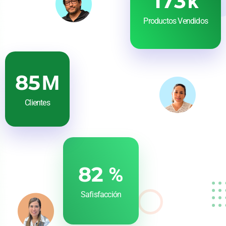
200
k
Productos Vendidos
100
M
Clientes
100
%
Safisfacción