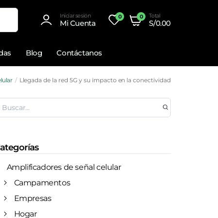
Iniciar sesión
Total
0
0
Mi Cuenta
S/
0.00
adas
Blog
Contáctanos
lular
Llegada de la red 5G y su impacto en la conectividad
ategorías
Amplificadores de señal celular
Campamentos
Empresas
Hogar