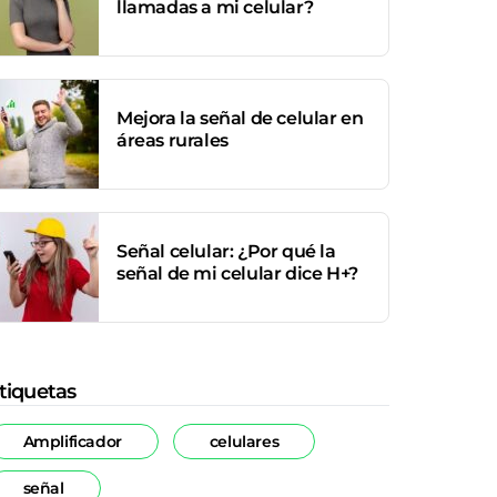
llamadas a mi celular?
Mejora la señal de celular en
áreas rurales
Señal celular: ¿Por qué la
señal de mi celular dice H+?
tiquetas
Amplificador
celulares
señal