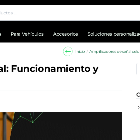
s
Para Vehículos
Accesorios
Soluciones personaliz
Amplificadores de señal celu
Inicio
al: Funcionamiento y
C