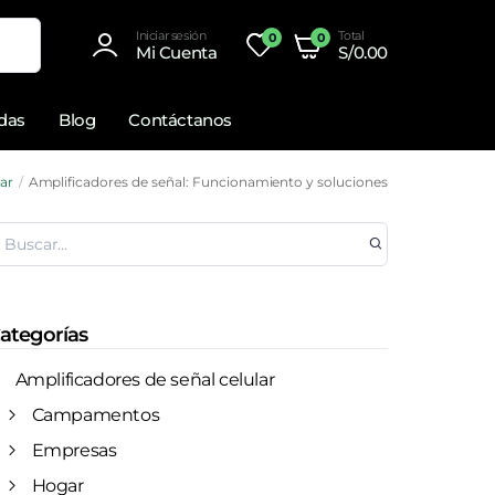
Iniciar sesión
Total
0
0
Mi Cuenta
S/
0.00
adas
Blog
Contáctanos
lar
Amplificadores de señal: Funcionamiento y soluciones
ategorías
Amplificadores de señal celular
Campamentos
Empresas
Hogar