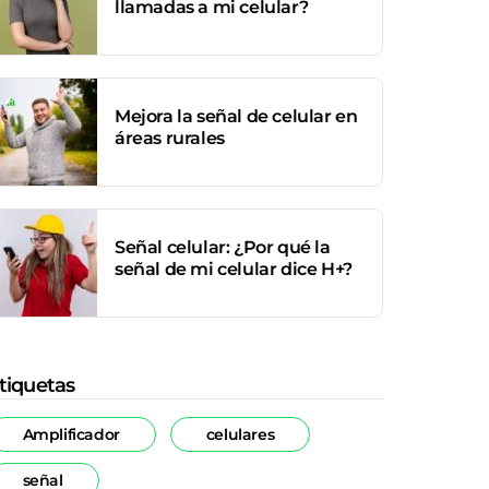
llamadas a mi celular?
Mejora la señal de celular en
áreas rurales
Señal celular: ¿Por qué la
señal de mi celular dice H+?
tiquetas
Amplificador
celulares
señal