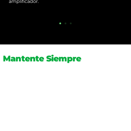
amplificador.
Mantente Siempre
Cerca a los que Más Quieres
Con CellBoost START 100, tus
llamadas serán claras y tu señal
nunca te dejará. No importa dónde
estés, siempre puedes conectarte.
¡Mejora tu Señal Celular hoy!