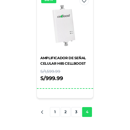
AMPLIFICADOR DE SEÑAL
CELULAR H85 CELLBOOST
S/
1,599.99
S/
999.99
1
2
3
4