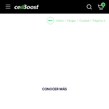
0
Hogar
Ciudad
Página 4
Inicio
MEJORA TU SEÑAL CELULAR EN
CASAS
Para que en tu hogar no falte la buena
comunicación, tenemos el aplificador de señal
celular perfecto para ti.
CONOCER MÁS