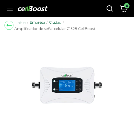
0
Empresa
Ciudad
Inicio
Amplificador de señal celular C1328 CellBoost