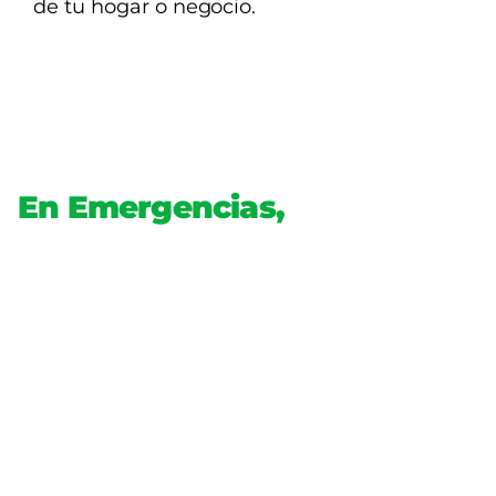
En Emergencias,
Tu Señal Celular No Puede
Fallar
Con CellBoost START 100, tendrás siempre la señal
celular cque necesitas para estar seguro y en
contacto con tus seres queridos, sin importar la
situación.
Asegura tu tranquilidad, mejora tu señal y nunca
pierdas una llamada importante.